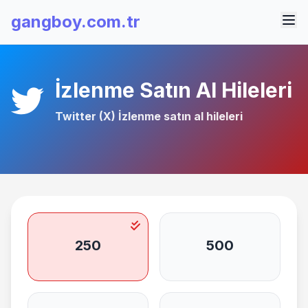
gangboy.com.tr
İzlenme Satın Al Hileleri
Twitter (X) İzlenme satın al
hileleri
250
500