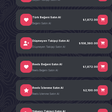
Türk Beğeni Satın Al
₺1,872.00
Beğeni Satın Al
Düşmeyen Takipçi Satın Al
₺108,360.00
Düşmeyen Takipçi Satın Al
Reels Beğeni Satın Al
₺1,872.00
Reels Beğeni Satın Al
Reels İzlenme Satın Al
₺2,100.00
Reels İzlenme Satın Al
Yabancı Takipçi Satın Al