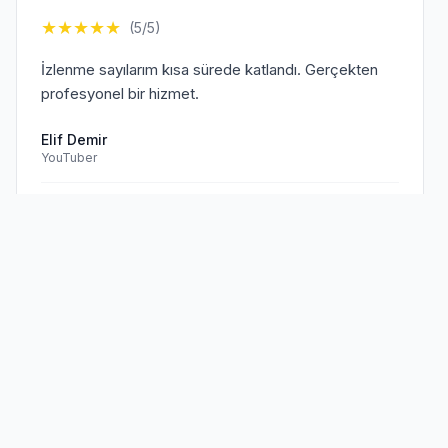
★
★
★
★
★
(5/5)
İzlenme sayılarım kısa sürede katlandı. Gerçekten
profesyonel bir hizmet.
Elif Demir
YouTuber
Doğrulanmış Müşteri
Sen de
memnun müşterilerimize
★
★
★
★
★
(5/5)
katıl!
TikTok hesabım için aldığım hizmet beklentilerimi
aştı. Kesinlikle tavsiye ederim.
Mehmet Kaya
TikTok Creator