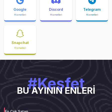
Google
Discord
Telegram
Hizmetleri
Hizmetleri
Hizmetleri
Snapchat
Hizmetleri
#Keşfet
BU AYININ ENLERİ
En Çok Satan